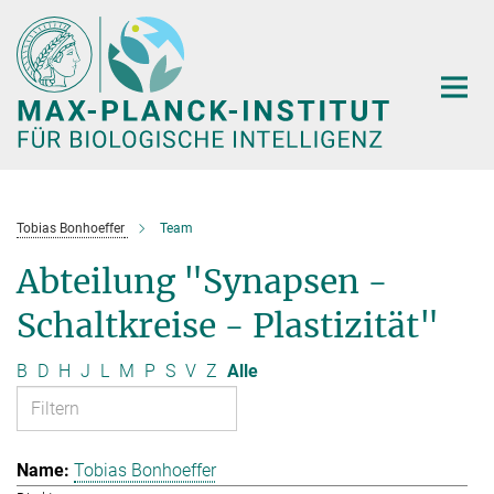
Hauptinhalt
Tobias Bonhoeffer
Team
Abteilung "Synapsen -
Schaltkreise - Plastizität"
B
D
H
J
L
M
P
S
V
Z
Alle
Tobias Bonhoeffer