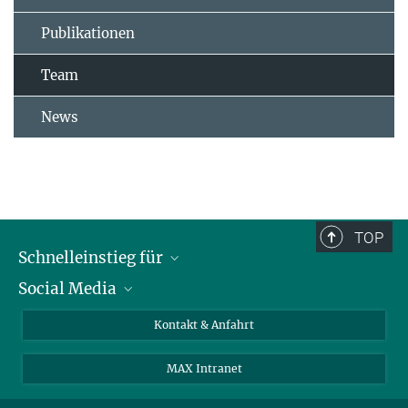
Publikationen
Team
News
TOP
Schnelleinstieg für
Social Media
Journalist*innen
Studierende
Bluesky
Kontakt & Anfahrt
Wissenschaftler*innen
Instagram
MAX Intranet
Bewerbende
LinkedIn