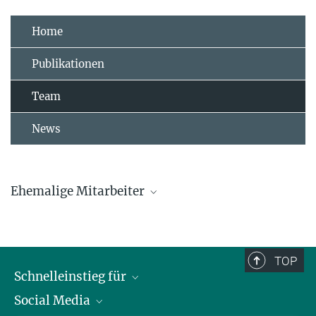
Home
Publikationen
Team
News
Ehemalige Mitarbeiter
Hanna Algora
Jelena Belojevic
TOP
Schnelleinstieg für
Jelena.Belojevic@...
Social Media
Journalist*innen
Luke Eberhard-Hertel