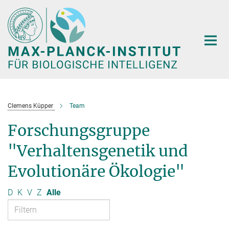
Hauptinhalt
Clemens Küpper
Team
Forschungsgruppe
"Verhaltensgenetik und
Evolutionäre Ökologie"
D
K
V
Z
Alle