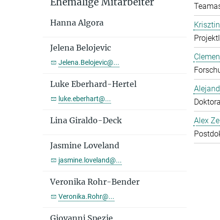
Ehemalige Mitarbeiter
Teamas
Hanna Algora
Kriszti
Projekt
Jelena Belojevic
Clemen
Jelena.Belojevic@...
Forschu
Luke Eberhard-Hertel
Alejan
luke.eberhart@...
Doktor
Lina Giraldo-Deck
Alex Ze
Postdo
Jasmine Loveland
jasmine.loveland@...
Veronika Rohr-Bender
Veronika.Rohr@...
Giovanni Spezie