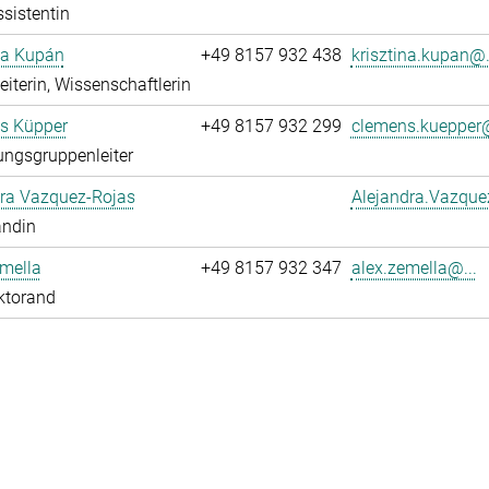
sistentin
na Kupán
+49 8157 932 438
krisztina.kupan@.
leiterin, Wissenschaftlerin
s Küpper
+49 8157 932 299
clemens.kuepper@
ngsgruppenleiter
dra Vazquez-Rojas
Alejandra.Vazque
andin
mella
+49 8157 932 347
alex.zemella@...
ktorand