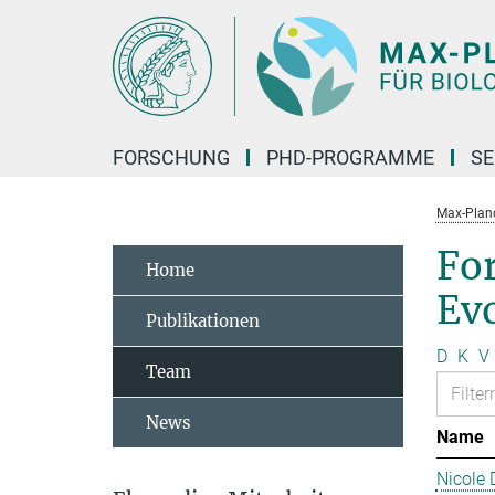
Hauptinhalt
FORSCHUNG
PHD-PROGRAMME
SE
Max-Planck
Fo
Home
Ev
Publikationen
D
K
V
Team
News
Name
Nicole 