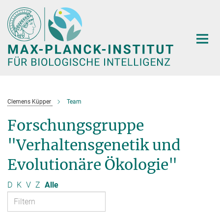
Hauptinhalt
Clemens Küpper
Team
Forschungsgruppe
"Verhaltensgenetik und
Evolutionäre Ökologie"
D
K
V
Z
Alle