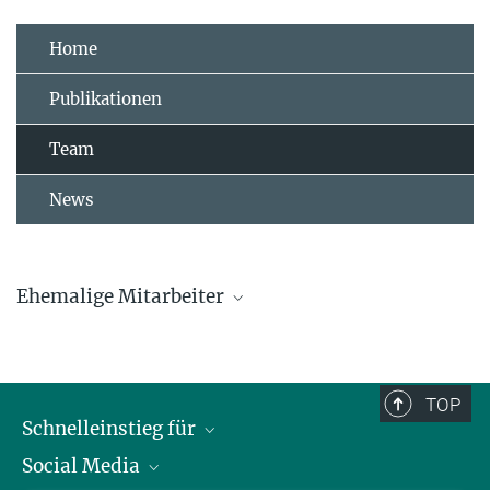
Home
Publikationen
Team
News
Ehemalige Mitarbeiter
Hanna Algora
Jelena Belojevic
TOP
Schnelleinstieg für
Jelena.Belojevic@...
Social Media
Journalist*innen
Luke Eberhard-Hertel