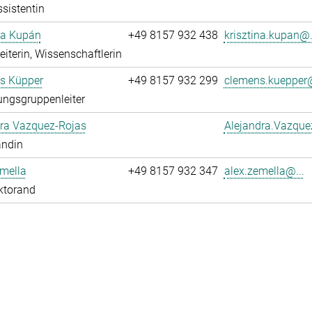
sistentin
na Kupán
+49 8157 932 438
krisztina.kupan@.
leiterin, Wissenschaftlerin
s Küpper
+49 8157 932 299
clemens.kuepper@
ngsgruppenleiter
dra Vazquez-Rojas
Alejandra.Vazque
andin
mella
+49 8157 932 347
alex.zemella@...
ktorand