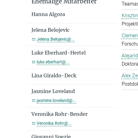
Ehemalige Mitarbeiter
Teamas
Hanna Algora
Kriszti
Projekt
Jelena Belojevic
Clemen
Jelena.Belojevic@...
Forschu
Luke Eberhard-Hertel
Alejan
luke.eberhart@...
Doktor
Lina Giraldo-Deck
Alex Ze
Postdo
Jasmine Loveland
jasmine.loveland@...
Veronika Rohr-Bender
Veronika.Rohr@...
Giovanni Spezie