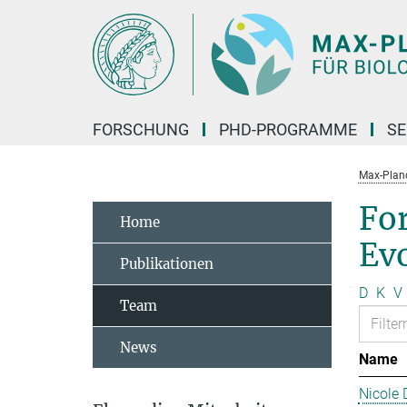
Hauptinhalt
FORSCHUNG
PHD-PROGRAMME
SE
Max-Planck
Fo
Home
Ev
Publikationen
D
K
V
Team
News
Name
Nicole 