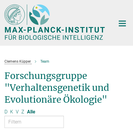
Hauptinhalt
Clemens Küpper
Team
Forschungsgruppe
"Verhaltensgenetik und
Evolutionäre Ökologie"
D
K
V
Z
Alle