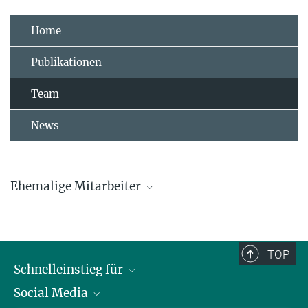
Home
Publikationen
Team
News
Ehemalige Mitarbeiter
Hanna Algora
Jelena Belojevic
TOP
Schnelleinstieg für
Jelena.Belojevic@...
Social Media
Journalist*innen
Luke Eberhard-Hertel