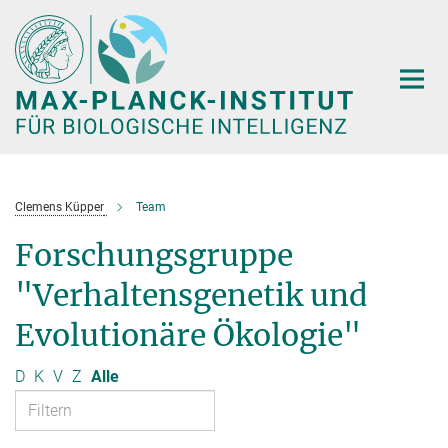
Hauptinhalt
Clemens Küpper
Team
Forschungsgruppe
"Verhaltensgenetik und
Evolutionäre Ökologie"
D
K
V
Z
Alle