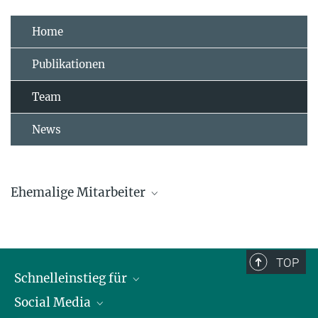
Home
Publikationen
Team
News
Ehemalige Mitarbeiter
Hanna Algora
Jelena Belojevic
TOP
Schnelleinstieg für
Jelena.Belojevic@...
Social Media
Journalist*innen
Luke Eberhard-Hertel