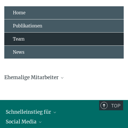
Home
Publikationen
Team
News
Ehemalige Mitarbeiter
Hanna Algora
Jelena Belojevic
TOP
Schnelleinstieg für
Jelena.Belojevic@...
Social Media
Journalist*innen
Luke Eberhard-Hertel