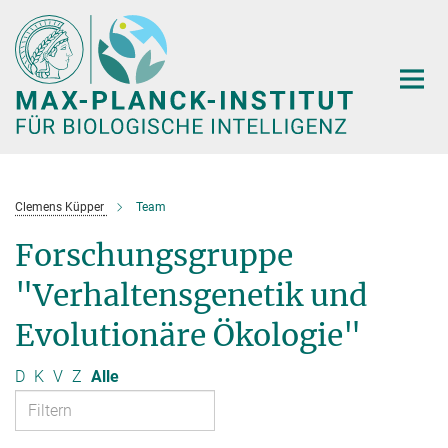
Hauptinhalt
Clemens Küpper
Team
Forschungsgruppe
"Verhaltensgenetik und
Evolutionäre Ökologie"
D
K
V
Z
Alle