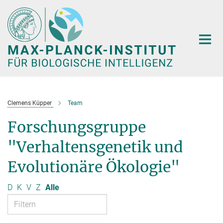
Hauptinhalt
Clemens Küpper
Team
Forschungsgruppe
"Verhaltensgenetik und
Evolutionäre Ökologie"
D
K
V
Z
Alle