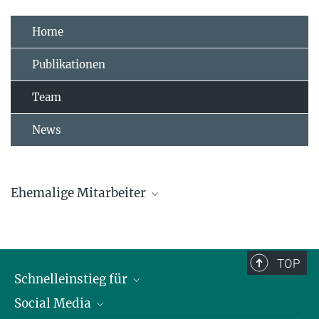
Home
Publikationen
Team
News
Ehemalige Mitarbeiter
Hanna Algora
Jelena Belojevic
TOP
Schnelleinstieg für
Jelena.Belojevic@...
Social Media
Journalist*innen
Luke Eberhard-Hertel