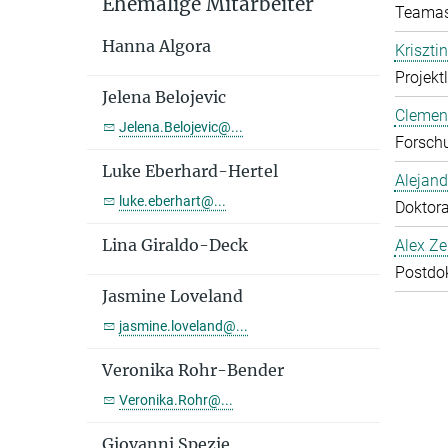
Ehemalige Mitarbeiter
Teamas
Hanna Algora
Kriszti
Projekt
Jelena Belojevic
Clemen
Jelena.Belojevic@...
Forschu
Luke Eberhard-Hertel
Alejan
luke.eberhart@...
Doktor
Lina Giraldo-Deck
Alex Ze
Postdo
Jasmine Loveland
jasmine.loveland@...
Veronika Rohr-Bender
Veronika.Rohr@...
Giovanni Spezie