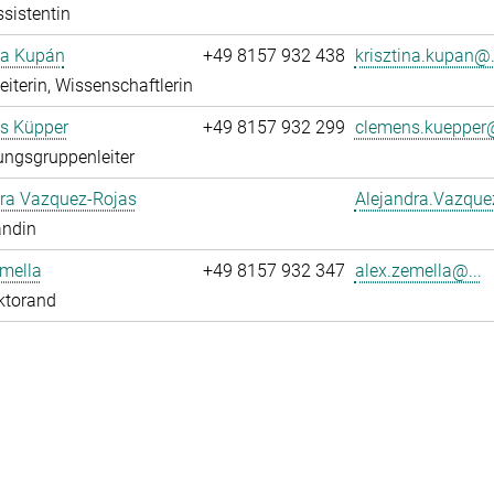
sistentin
na Kupán
+49 8157 932 438
krisztina.kupan@.
leiterin, Wissenschaftlerin
s Küpper
+49 8157 932 299
clemens.kuepper@
ngsgruppenleiter
dra Vazquez-Rojas
Alejandra.Vazque
andin
mella
+49 8157 932 347
alex.zemella@...
ktorand