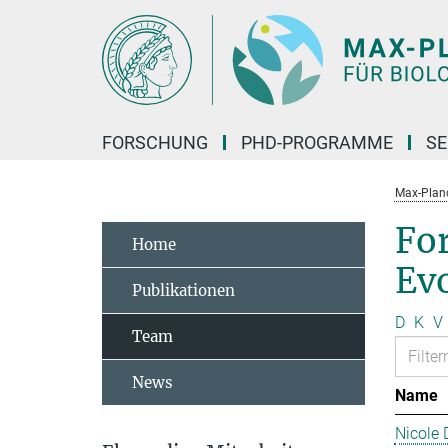
Hauptinhalt
FORSCHUNG
PHD-PROGRAMME
SE
Max-Planck
Fo
Home
Ev
Publikationen
D
K
V
Team
News
Name
Nicole 