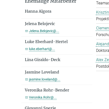
Ehemalige Mitarbeiter
Teamas
Hanna Algora
Kriszti
Projekt
Jelena Belojevic
Clemen
Jelena.Belojevic@...
Forschu
Luke Eberhard-Hertel
Alejan
luke.eberhart@...
Doktor
Lina Giraldo-Deck
Alex Ze
Postdo
Jasmine Loveland
jasmine.loveland@...
Veronika Rohr-Bender
Veronika.Rohr@...
Giovanni Spezie