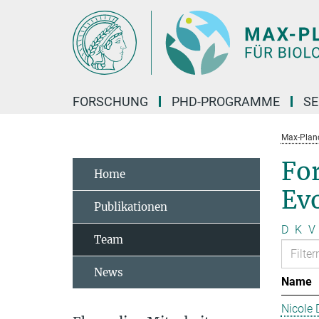
Hauptinhalt
FORSCHUNG
PHD-PROGRAMME
SE
Max-Planck
Fo
Home
Ev
Publikationen
D
K
V
Team
News
Name
Nicole 