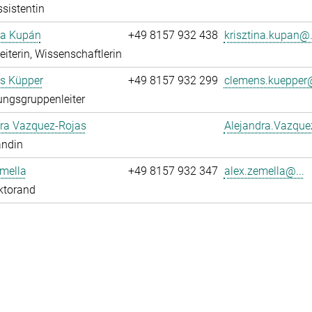
sistentin
na Kupán
+49 8157 932 438
krisztina.kupan@.
leiterin, Wissenschaftlerin
s Küpper
+49 8157 932 299
clemens.kuepper@
ngsgruppenleiter
dra Vazquez-Rojas
Alejandra.Vazque
andin
mella
+49 8157 932 347
alex.zemella@...
ktorand