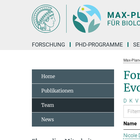
Hauptinhalt
FORSCHUNG
PHD-PROGRAMME
SE
Max-Planck
Fo
Home
Ev
Publikationen
D
K
V
Team
News
Name
Nicole 