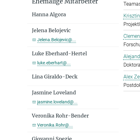
Ehemalige Mitarbeiter
Teamas
Hanna Algora
Kriszti
Projekt
Jelena Belojevic
Clemen
Jelena.Belojevic@...
Forschu
Luke Eberhard-Hertel
Alejan
luke.eberhart@...
Doktor
Lina Giraldo-Deck
Alex Ze
Postdo
Jasmine Loveland
jasmine.loveland@...
Veronika Rohr-Bender
Veronika.Rohr@...
Giovanni Spezie