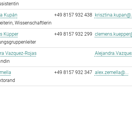
sistentin
na Kupán
+49 8157 932 438
krisztina.kupan@.
leiterin, Wissenschaftlerin
s Küpper
+49 8157 932 299
clemens.kuepper@
ngsgruppenleiter
dra Vazquez-Rojas
Alejandra.Vazque
andin
mella
+49 8157 932 347
alex.zemella@...
ktorand