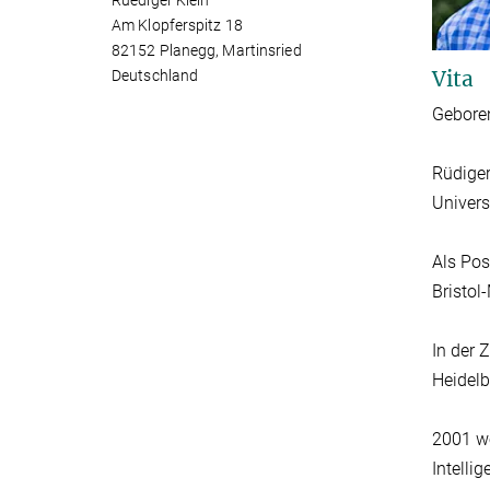
Ruediger Klein
Am Klopferspitz 18
82152 Planegg, Martinsried
Vita
Deutschland
Geboren
Rüdiger
Univers
Als Pos
Bristol
In der 
Heidelb
2001 we
Intelli