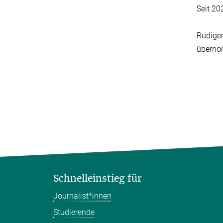
Seit 20
Rüdiger
überno
Schnelleinstieg für
Journalist*innen
Studierende