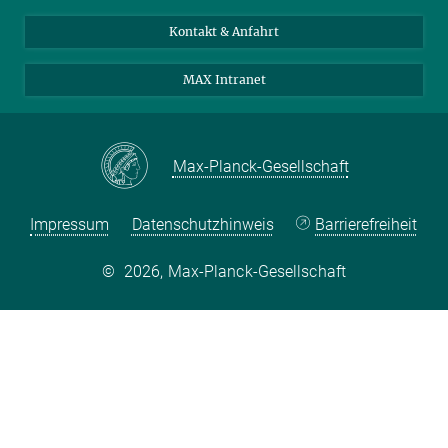
Studierende
Bluesky
Kontakt & Anfahrt
Wissenschaftler*innen
Instagram
MAX Intranet
Bewerbende
LinkedIn
Besuchende
Threads
Schüler*innen und Lehrkräfte
Facebook
Max-Planck-Gesellschaft
Alumni
Impressum
Datenschutzhinweis
Barrierefreiheit
©
2026, Max-Planck-Gesellschaft