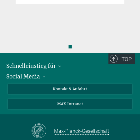
◼
TOP
Schnelleinstieg für
Social Media
Journalist*innen
Studierende
Bluesky
Kontakt & Anfahrt
Wissenschaftler*innen
Instagram
MAX Intranet
Bewerbende
LinkedIn
Besuchende
Threads
Schüler*innen und Lehrkräfte
Facebook
Max-Planck-Gesellschaft
Alumni