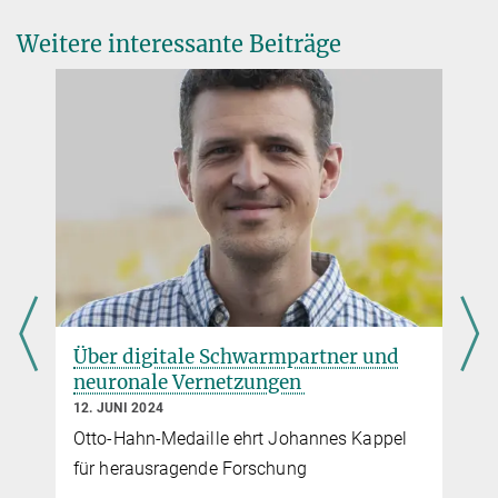
+49 89 8578 3514
stefanie.merker@...
Weitere interessante Beiträge
Otto-Hahn-Medaille
Mit der Otto-Hahn-Medaille zeichnet die Max-Planck-Gesellschaft
jedes Jahr bis zu 40 junge Akademiker*innen für herausragende
wissenschaftliche Leistungen aus. Die Medaille beinhaltet neben
einem Anerkennungsbetrag ebenfalls die Möglichkeit für einen
einjährigen Forschungsaufenthalt im Ausland. Durch diese
Auszeichnung sollen besonders begabte
Nachwuchswissenschaftler*innen auf ihrem Weg zu einer
späteren Hochschulkarriere weiter bestärkt werden.
Über digitale Schwarmpartner und
neuronale Vernetzungen
12. JUNI 2024
Otto-Hahn-Medaille ehrt Johannes Kappel
für herausragende Forschung