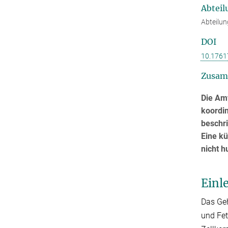
Abteil
Abteilun
DOI
10.1761
Zusam
Die Amy
koordi
beschr
Eine kü
nicht 
Einl
Das Geh
und Fet