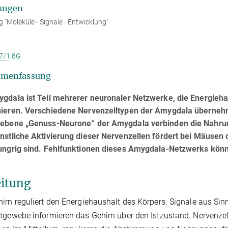
ungen
g "Moleküle - Signale - Entwicklung"
7/1.8G
menfassung
gdala ist Teil mehrerer neuronaler Netzwerke, die Energieh
nieren. Verschiedene Nervenzelltypen der Amygdala übernehm
iebene „Genuss-Neurone“ der Amygdala verbinden die Nahru
nstliche Aktivierung dieser Nervenzellen fördert bei Mäuse
hungrig sind. Fehlfunktionen dieses Amygdala-Netzwerks kön
eitung
irn reguliert den Energiehaushalt des Körpers. Signale aus Si
tgewebe informieren das Gehirn über den Istzustand. Nervenz