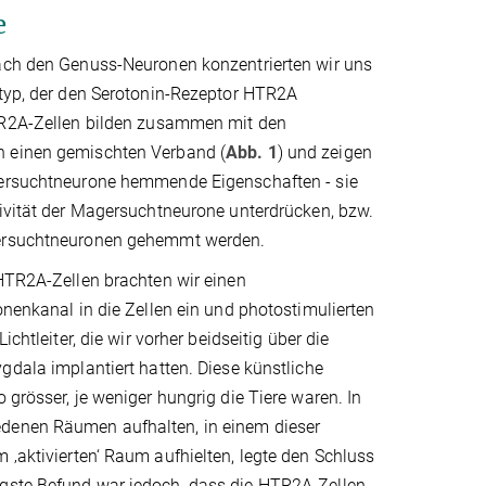
e
ach den Genuss-Neuronen konzentrierten wir uns
ltyp, der den Serotonin-Rezeptor HTR2A
TR2A-Zellen bilden zusammen mit den
 einen gemischten Verband (
Abb. 1
) und zeigen
ersuchtneurone hemmende Eigenschaften - sie
ivität der Magersuchtneurone unterdrücken, bzw.
ersuchtneuronen gehemmt werden.
HTR2A-Zellen brachten wir einen
onenkanal in die Zellen ein und photostimulierten
ichtleiter, die wir vorher beidseitig über die
gdala implantiert hatten. Diese künstliche
 grösser, je weniger hungrig die Tiere waren. In
edenen Räumen aufhalten, in einem dieser
 ‚aktivierten‘ Raum aufhielten, legte den Schluss
igste Befund war jedoch, dass die HTR2A-Zellen