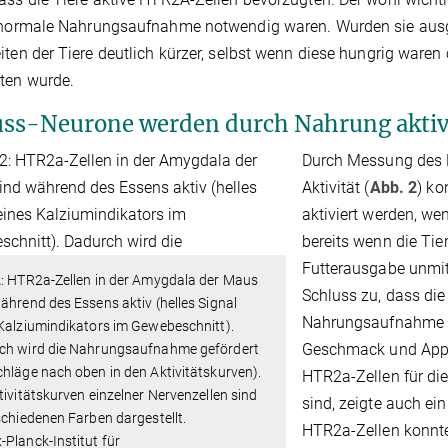
 normale Nahrungsaufnahme notwendig waren. Wurden sie ausges
iten der Tiere deutlich kürzer, selbst wenn diese hungrig war
ten wurde.
ss-Neurone werden durch Nahrung aktiv
Durch Messung des K
Aktivität (
Abb. 2
) ko
aktiviert werden, we
bereits wenn die Tie
Futterausgabe unmit
2
: HTR2a-Zellen in der Amygdala der Maus
Schluss zu, dass di
ährend des Essens aktiv (helles Signal
Nahrungsaufnahme fö
Kalziumindikators im Gewebeschnitt).
Geschmack und Appeti
ch wird die Nahrungsaufnahme gefördert
hläge nach oben in den Aktivitätskurven).
HTR2a-Zellen für di
tivitätskurven einzelner Nervenzellen sind
sind, zeigte auch ein
schiedenen Farben dargestellt.
HTR2a-Zellen konnten
Planck-Institut für