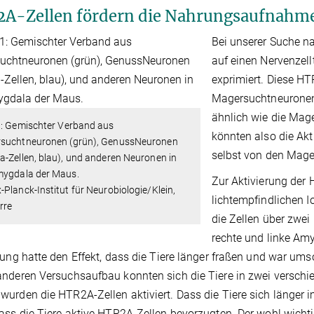
A-Zellen fördern die Nahrungsaufnahm
Bei unserer Suche n
auf einen Nervenzel
exprimiert. Diese H
Magersuchtneuronen
ähnlich wie die Mag
1
: Gemischter Verband aus
könnten also die Akt
suchtneuronen (grün), GenussNeuronen
selbst von den Mag
-Zellen, blau), und anderen Neuronen in
mygdala der Maus.
Zur Aktivierung der 
Planck-Institut für Neurobiologie/Klein,
lichtempfindlichen I
rre
die Zellen über zwei L
rechte und linke Amy
rung hatte den Effekt, dass die Tiere länger fraßen und war umso
nderen Versuchsaufbau konnten sich die Tiere in zwei verschi
urden die HTR2A-Zellen aktiviert. Dass die Tiere sich länger im
ass die Tiere aktive HTR2A-Zellen bevorzugten. Der wohl wicht