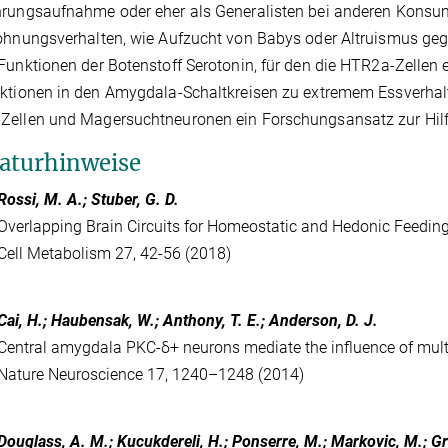
rungsaufnahme oder eher als Generalisten bei anderen Konsum
ohnungsverhalten, wie Aufzucht von Babys oder Altruismus gege
Funktionen der Botenstoff Serotonin, für den die HTR2a-Zellen
ktionen in den Amygdala-Schaltkreisen zu extremem Essverhal
Zellen und Magersuchtneuronen ein Forschungsansatz zur Hilf
raturhinweise
Rossi, M. A.; Stuber, G. D.
Overlapping Brain Circuits for Homeostatic and Hedonic Feedin
Cell Metabolism 27, 42-56 (2018)
Cai, H.; Haubensak, W.; Anthony, T. E.; Anderson, D. J.
Central amygdala PKC-δ+ neurons mediate the influence of mult
Nature Neuroscience 17, 1240–1248 (2014)
Douglass, A. M.; Kucukdereli, H.; Ponserre, M.; Markovic, M.; G