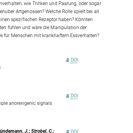
verhalten, wie Trinken und Paarung, oder sogar
nüber Artgenossen? Welche Rolle spielt bei all
 einen spezifischen Rezeptor haben? Könnten
ten führen und wäre die Manipulation der
e für Menschen mit krankhaftem Essverhalten?
DOI
g
DOI
iple anorexigenic signals
ründemann, J.; Strobel, C.;
DOI