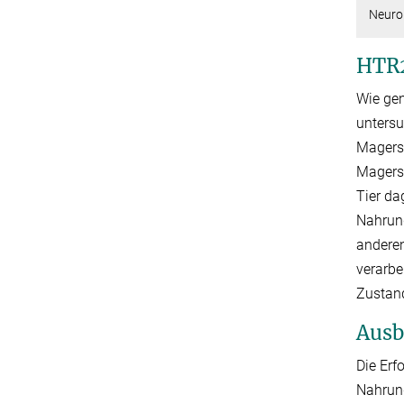
Neuro
HTR2
Wie gen
untersu
Magers
Magersu
Tier da
Nahrung
anderen
verarb
Zustand
Ausb
Die Erf
Nahrung