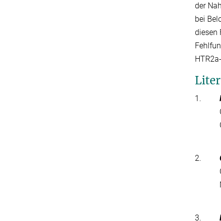
der Nah
bei Bel
diesen 
Fehlfun
HTR2a-
Lite
1.
2.
3.