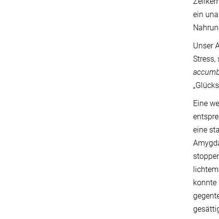
Zellker
ein un
Nahrung
Unser A
Stress
accum
„Glücks
Eine we
entspre
eine st
Amygda
stoppe
lichtem
konnte 
gegent
gesätti