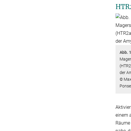
HTR2
Abb. 
Mager
(HTR2a
der A
© Max-
Ponse
Aktivie
einem a
Räume w
nahe, d