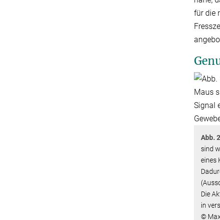
für die
Fressze
angebo
Genu
Abb. 
sind w
eines 
Dadur
(Aussc
Die Ak
in ver
© Max-