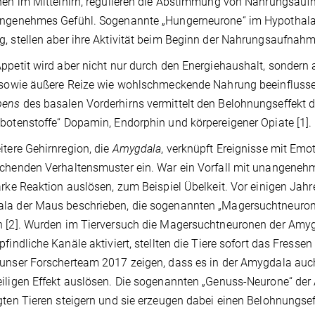
nen im Mittelhirn, regulieren die Abstimmung von Nahrungsau
angenehmes Gefühl. Sogenannte „Hungerneurone“ im Hypothala
, stellen aber ihre Aktivität beim Beginn der Nahrungsaufnahme
ppetit wird aber nicht nur durch den Energiehaushalt, sondern 
, sowie äußere Reize wie wohlschmeckende Nahrung beeinflus
bens
des basalen Vorderhirns vermittelt den Belohnungseffekt
botenstoffe“ Dopamin, Endorphin und körpereigener Opiate [1].
itere Gehirnregion, die
Amygdala
, verknüpft Ereignisse mit Emot
chenden Verhaltensmuster ein. War ein Vorfall mit unangene
arke Reaktion auslösen, zum Beispiel Übelkeit. Vor einigen Jahr
la der Maus beschrieben, die sogenannten „Magersuchtneurone
n [2]. Wurden im Tierversuch die Magersuchtneuronen der Amy
pfindliche Kanäle aktiviert, stellten die Tiere sofort das Fres
unser Forscherteam 2017 zeigen, dass es in der Amygdala auch
eiligen Effekt auslösen. Die sogenannten „Genuss-Neurone“ d
gten Tieren steigern und sie erzeugen dabei einen Belohnungseff