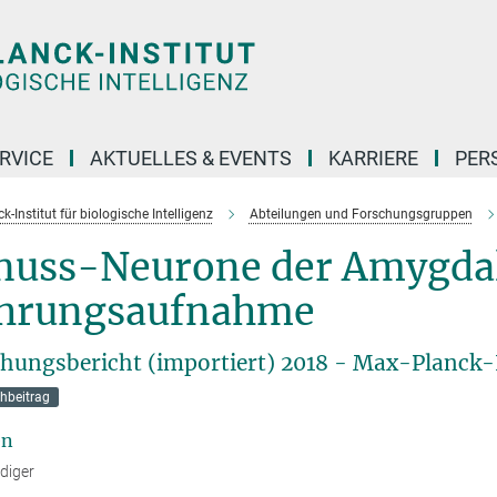
RVICE
AKTUELLES & EVENTS
KARRIERE
PER
-Institut für biologische Intelligenz
Abteilungen und Forschungsgruppen
nuss-Neurone der Amygdal
hrungsaufnahme
hungsbericht (importiert) 2018 - Max-Planck-I
hbeitrag
en
üdiger