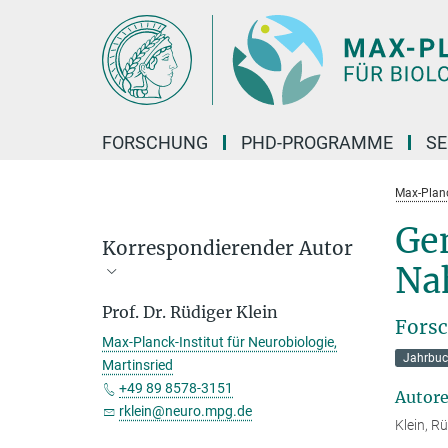
Hauptinhalt
FORSCHUNG
PHD-PROGRAMME
SE
Max-Planck
Ge
Korrespondierender Autor
Na
Prof. Dr. Rüdiger Klein
Forsc
Max-Planck-Institut für Neurobiologie,
Jahrbuc
Martinsried
+49 89 8578-3151
Autor
rklein@neuro.mpg.de
Klein, R