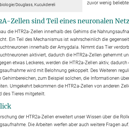
zuvor wenig belieb
biologie/Douglass, Kucukdereli
A-Zellen sind Teil eines neuronalen Net
au die HTR2a-Zellen innerhalb des Gehirns die Nahrungsaufna
cht. Ein Teil des Mechanismus ist wahrscheinlich die gegens
uchtneuronen innerhalb der Amygdala. Nimmt das Tier verdorb
chtneuronen aktiviert, dadurch die HTR2a-Zellen gehemmt und
gegen etwas Leckeres, werden die HTR2a-Zellen aktiv, dadurc
saufnahme wird mit Belohnung gekoppelt. Des Weiteren regulier
 Gehirnbereichen, zum Beispiel solchen, die Informationen übe
eiten. Umgekehrt bekommen die HTR2a-Zellen von anderen Zell
 des Tieres mitgeteilt.
lick
orschung der HTR2a-Zellen erweitert unser Wissen über die Roll
saufnahme. Die Arbeiten werfen aber auch weitere Fragen auf. F