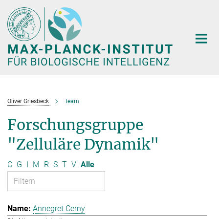
Hauptinhalt
Oliver Griesbeck
Team
Forschungsgruppe
"Zelluläre Dynamik"
C
G
I
M
R
S
T
V
Alle
Annegret Cerny