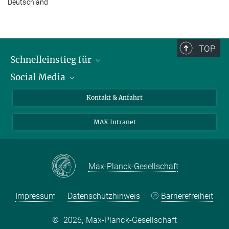
Deutschland
TOP
Schnelleinstieg für
Social Media
Journalist*innen
Studierende
Bluesky
Kontakt & Anfahrt
Wissenschaftler*innen
Instagram
MAX Intranet
Bewerbende
LinkedIn
Besuchende
Threads
Schüler*innen und Lehrkräfte
Facebook
Max-Planck-Gesellschaft
Alumni
Impressum
Datenschutzhinweis
Barrierefreiheit
©
2026, Max-Planck-Gesellschaft