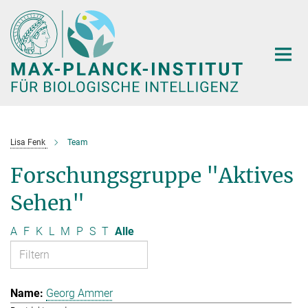
Hauptinhalt
Lisa Fenk
Team
Forschungsgruppe "Aktives
Sehen"
A
F
K
L
M
P
S
T
Alle
Georg Ammer