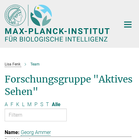
Hauptinhalt
Lisa Fenk
Team
Forschungsgruppe "Aktives
Sehen"
A
F
K
L
M
P
S
T
Alle
Georg Ammer