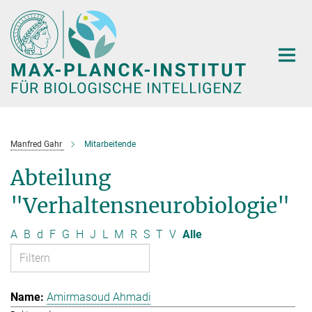
Hauptinhalt
Manfred Gahr
Mitarbeitende
Abteilung
"Verhaltensneurobiologie"
A
B
d
F
G
H
J
L
M
R
S
T
V
Alle
Amirmasoud Ahmadi