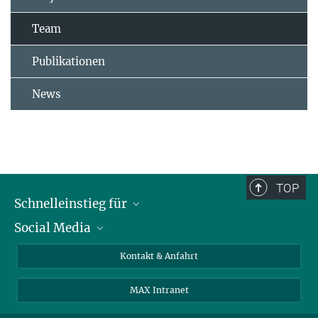
Team
Publikationen
News
TOP
Schnelleinstieg für
Social Media
Journalist*innen
Studierende
Bluesky
Kontakt & Anfahrt
Wissenschaftler*innen
Instagram
MAX Intranet
Bewerbende
LinkedIn