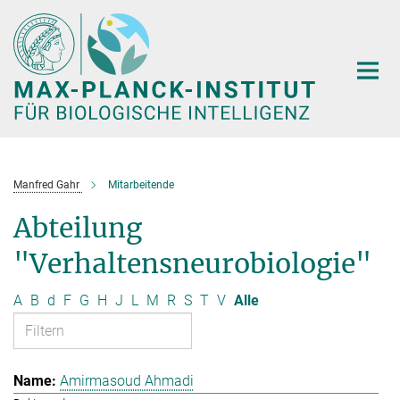
Hauptinhalt
Manfred Gahr
Mitarbeitende
Abteilung
"Verhaltensneurobiologie"
A
B
d
F
G
H
J
L
M
R
S
T
V
Alle
Amirmasoud Ahmadi