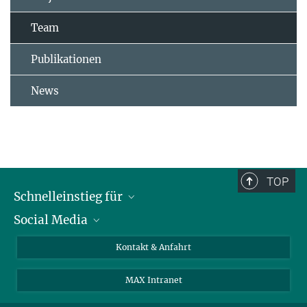
Team
Publikationen
News
TOP
Schnelleinstieg für
Social Media
Journalist*innen
Studierende
Bluesky
Kontakt & Anfahrt
Wissenschaftler*innen
Instagram
MAX Intranet
Bewerbende
LinkedIn