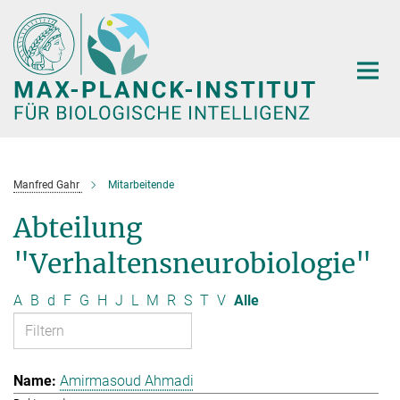
Hauptinhalt
Manfred Gahr
Mitarbeitende
Abteilung
"Verhaltensneurobiologie"
A
B
d
F
G
H
J
L
M
R
S
T
V
Alle
Amirmasoud Ahmadi