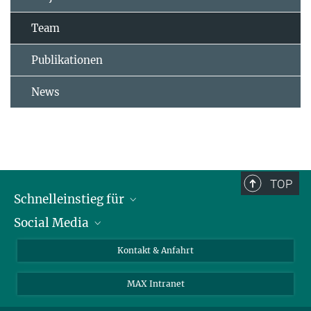
Team
Publikationen
News
TOP
Schnelleinstieg für
Social Media
Journalist*innen
Studierende
Bluesky
Kontakt & Anfahrt
Wissenschaftler*innen
Instagram
MAX Intranet
Bewerbende
LinkedIn