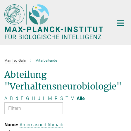
Hauptinhalt
Manfred Gahr
Mitarbeitende
Abteilung
"Verhaltensneurobiologie"
A
B
d
F
G
H
J
L
M
R
S
T
V
Alle
Amirmasoud Ahmadi