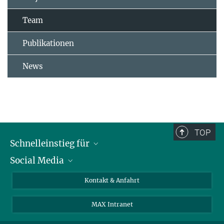
Team
Publikationen
News
TOP
Schnelleinstieg für
Social Media
Journalist*innen
Studierende
Bluesky
Kontakt & Anfahrt
Wissenschaftler*innen
Instagram
MAX Intranet
Bewerbende
LinkedIn