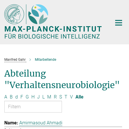
Hauptinhalt
Manfred Gahr
Mitarbeitende
Abteilung
"Verhaltensneurobiologie"
A
B
d
F
G
H
J
L
M
R
S
T
V
Alle
Amirmasoud Ahmadi