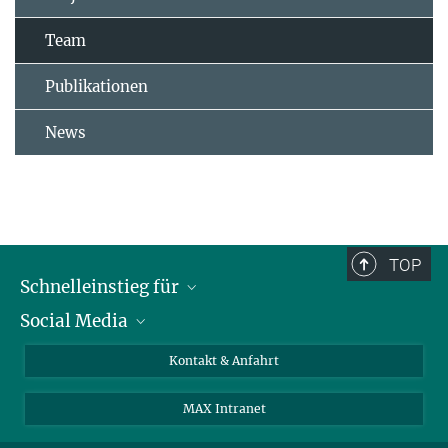
Team
Publikationen
News
TOP
Schnelleinstieg für
Social Media
Journalist*innen
Studierende
Bluesky
Kontakt & Anfahrt
Wissenschaftler*innen
Instagram
MAX Intranet
Bewerbende
LinkedIn