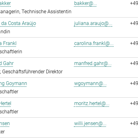
akker
bakker@...
+49
nagerin, Technische Assistentin
 da Costa Araújo
juliana.araujo@...
+49
andin
a Frankl
carolina.frankl@...
+49
chaftlerin
d Gahr
manfred.gahr@...
+49
r, Geschäftsführender Direktor
ng Goymann
wgoymann@...
+49
chaftler
Hertel
moritz.hertel@...
+49
chaftler
ensen
willi.jensen@...
+49
er