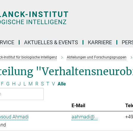
RVICE
AKTUELLES & EVENTS
KARRIERE
PER
-Institut für biologische Intelligenz
Abteilungen und Forschungsgruppen
teilung "Verhaltensneurob
F
G
H
J
L
M
R
S
T
V
Alle
E-Mail
Tel
soud Ahmadi
aahmadi@...
+49
and