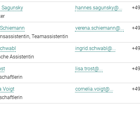
 Sagunsky
hannes.sagunsky@...
+49
er
 Schiemann
verena.schiemann@...
+49
onsassistentin, Teamassistentin
Schwabl
ingrid.schwabl@...
+49
che Assistentin
ost
lisa.trost@...
+49
chaftlerin
a Voigt
cornelia.voigt@...
+49
chaftlerin