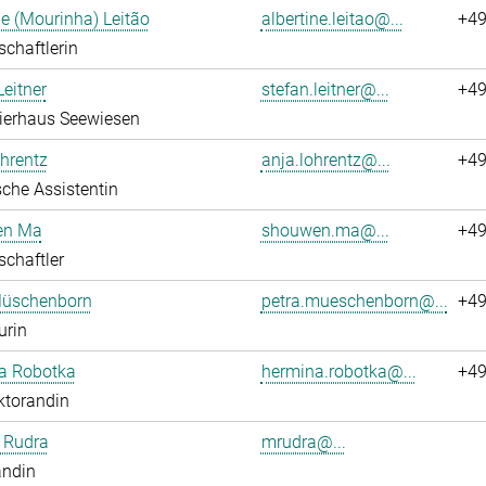
ne (Mourinha) Leitão
albertine.leitao@...
+49
chaftlerin
Leitner
stefan.leitner@...
+49
Tierhaus Seewiesen
hrentz
anja.lohrentz@...
+49
che Assistentin
en Ma
shouwen.ma@...
+49
chaftler
Müschenborn
petra.mueschenborn@...
+49
urin
a Robotka
hermina.robotka@...
+49
ktorandin
 Rudra
mrudra@...
andin