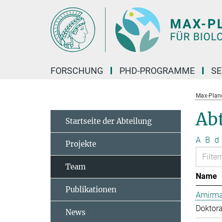
Hauptinhalt
FORSCHUNG
PHD-PROGRAMME
SE
Max-Planck
Ab
Startseite der Abteilung
A
B
d
Projekte
Team
Name
Publikationen
Amirma
Doktor
News