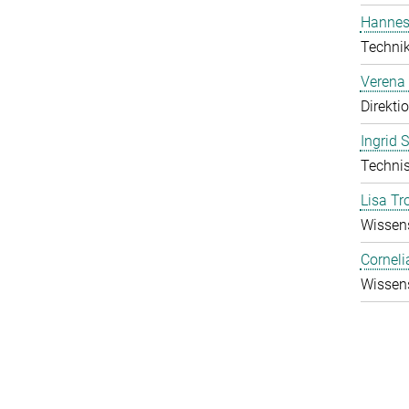
Hannes
Technik
Verena
Direkti
Ingrid 
Technis
Lisa Tr
Wissens
Corneli
Wissens