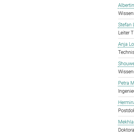
Alberti
Wissens
Stefan 
Leiter 
Anja Lo
Technis
Shouw
Wissens
Petra 
Ingenie
Hermin
Postdo
Mekhla
Doktor