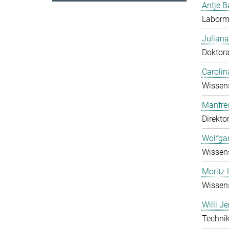
Antje B
Laborma
Juliana
Doktor
Carolin
Wissens
Manfre
Direkto
Wolfga
Wissens
Moritz 
Wissens
Willi J
Technik