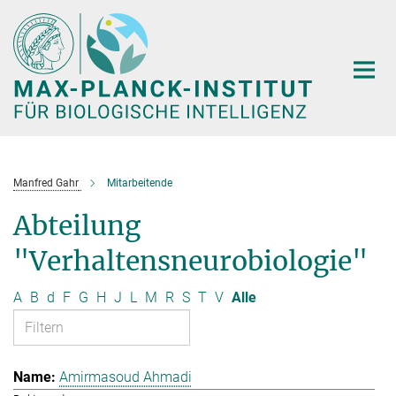
Hauptinhalt
Manfred Gahr
Mitarbeitende
Abteilung
"Verhaltensneurobiologie"
A
B
d
F
G
H
J
L
M
R
S
T
V
Alle
Amirmasoud Ahmadi