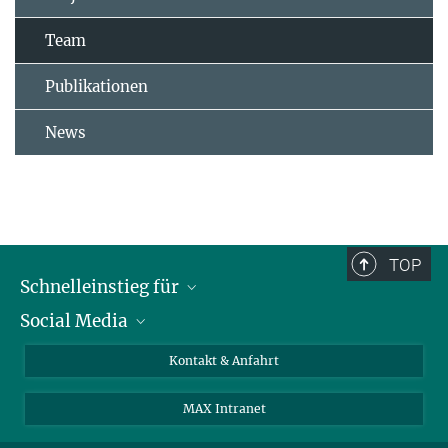
Team
Publikationen
News
TOP
Schnelleinstieg für
Social Media
Journalist*innen
Studierende
Bluesky
Kontakt & Anfahrt
Wissenschaftler*innen
Instagram
MAX Intranet
Bewerbende
LinkedIn