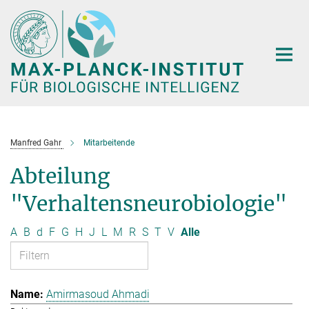
Hauptinhalt
Manfred Gahr
Mitarbeitende
Abteilung
"Verhaltensneurobiologie"
A
B
d
F
G
H
J
L
M
R
S
T
V
Alle
Amirmasoud Ahmadi