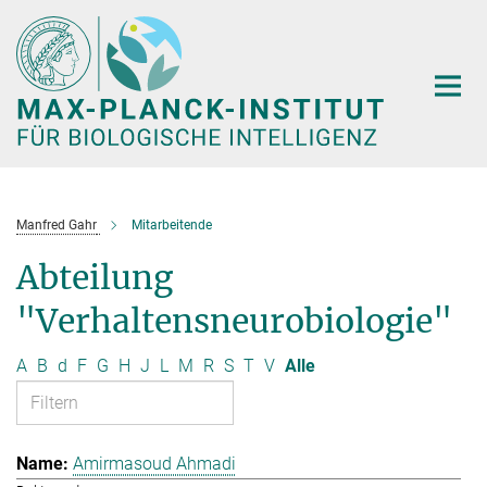
Hauptinhalt
Manfred Gahr
Mitarbeitende
Abteilung
"Verhaltensneurobiologie"
A
B
d
F
G
H
J
L
M
R
S
T
V
Alle
Amirmasoud Ahmadi