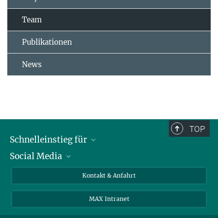
Team
Publikationen
News
TOP
Schnelleinstieg für
Social Media
Journalist*innen
Studierende
Bluesky
Kontakt & Anfahrt
Wissenschaftler*innen
Instagram
MAX Intranet
Bewerbende
LinkedIn