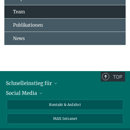
Team
Publikationen
News
TOP
Schnelleinstieg für
Social Media
Journalist*innen
Studierende
Bluesky
Kontakt & Anfahrt
Wissenschaftler*innen
Instagram
MAX Intranet
Bewerbende
LinkedIn