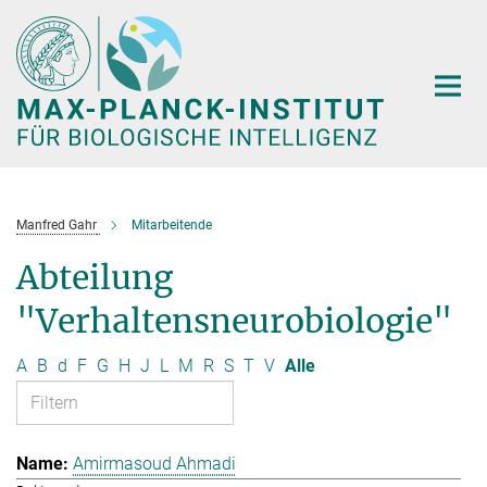
Hauptinhalt
Manfred Gahr
Mitarbeitende
Abteilung
"Verhaltensneurobiologie"
A
B
d
F
G
H
J
L
M
R
S
T
V
Alle
Amirmasoud Ahmadi