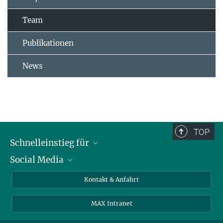
Team
Publikationen
News
TOP
Schnelleinstieg für
Social Media
Journalist*innen
Studierende
Bluesky
Kontakt & Anfahrt
Wissenschaftler*innen
Instagram
MAX Intranet
Bewerbende
LinkedIn