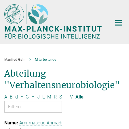
Hauptinhalt
Manfred Gahr
Mitarbeitende
Abteilung
"Verhaltensneurobiologie"
A
B
d
F
G
H
J
L
M
R
S
T
V
Alle
Amirmasoud Ahmadi