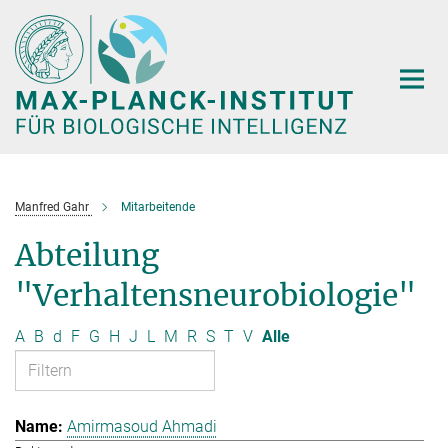
Hauptinhalt
Manfred Gahr
Mitarbeitende
Abteilung
"Verhaltensneurobiologie"
A
B
d
F
G
H
J
L
M
R
S
T
V
Alle
Amirmasoud Ahmadi