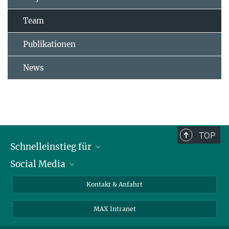
Team
Publikationen
News
TOP
Schnelleinstieg für
Social Media
Journalist*innen
Studierende
Bluesky
Kontakt & Anfahrt
Wissenschaftler*innen
Instagram
MAX Intranet
Bewerbende
LinkedIn