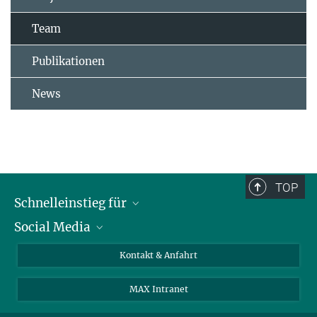
Team
Publikationen
News
TOP
Schnelleinstieg für
Social Media
Journalist*innen
Studierende
Bluesky
Kontakt & Anfahrt
Wissenschaftler*innen
Instagram
MAX Intranet
Bewerbende
LinkedIn