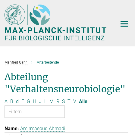
Hauptinhalt
Manfred Gahr
Mitarbeitende
Abteilung
"Verhaltensneurobiologie"
A
B
d
F
G
H
J
L
M
R
S
T
V
Alle
Amirmasoud Ahmadi