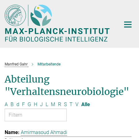
Hauptinhalt
Manfred Gahr
Mitarbeitende
Abteilung
"Verhaltensneurobiologie"
A
B
d
F
G
H
J
L
M
R
S
T
V
Alle
Amirmasoud Ahmadi