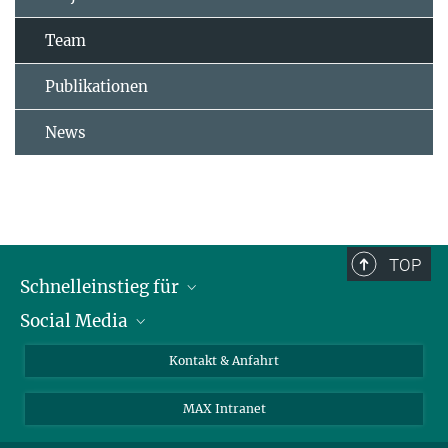
Team
Publikationen
News
TOP
Schnelleinstieg für
Social Media
Journalist*innen
Studierende
Bluesky
Kontakt & Anfahrt
Wissenschaftler*innen
Instagram
MAX Intranet
Bewerbende
LinkedIn