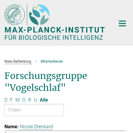
Hauptinhalt
Niels Rattenborg
Mitarbeitende
Forschungsgruppe
"Vogelschlaf"
D
F
M
O
R
U
Alle
Nicole Drenkard