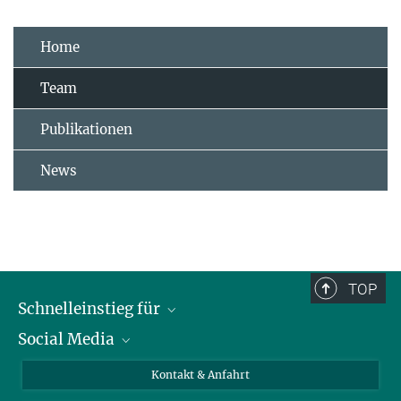
Home
Team
Publikationen
News
TOP
Schnelleinstieg für
Social Media
Journalist*innen
Studierende
Bluesky
Kontakt & Anfahrt
Wissenschaftler*innen
Instagram