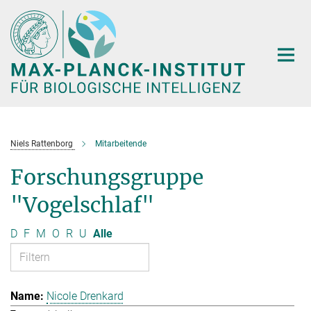
Hauptinhalt
Niels Rattenborg
Mitarbeitende
Forschungsgruppe
"Vogelschlaf"
D
F
M
O
R
U
Alle
Nicole Drenkard