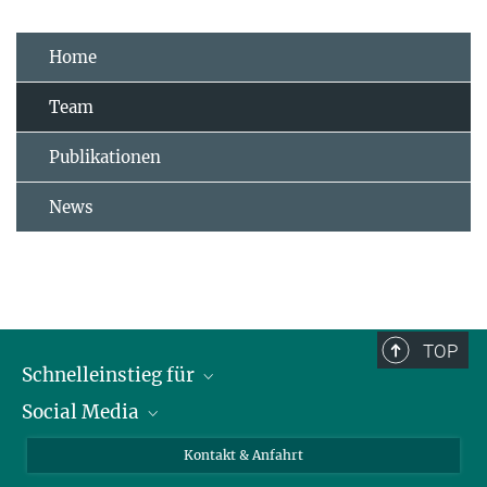
Home
Team
Publikationen
News
TOP
Schnelleinstieg für
Social Media
Journalist*innen
Studierende
Bluesky
Kontakt & Anfahrt
Wissenschaftler*innen
Instagram