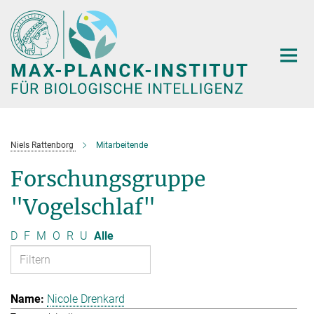
Hauptinhalt
Niels Rattenborg
Mitarbeitende
Forschungsgruppe
"Vogelschlaf"
D
F
M
O
R
U
Alle
Nicole Drenkard