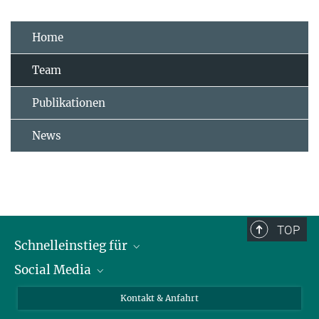
Home
Team
Publikationen
News
TOP
Schnelleinstieg für
Social Media
Journalist*innen
Studierende
Bluesky
Kontakt & Anfahrt
Wissenschaftler*innen
Instagram