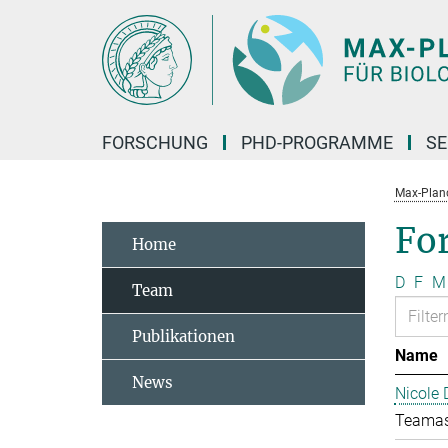
Hauptinhalt
FORSCHUNG
PHD-PROGRAMME
SE
Max-Planck
Fo
Home
D
F
M
Team
Publikationen
Name
News
Nicole 
Teamas