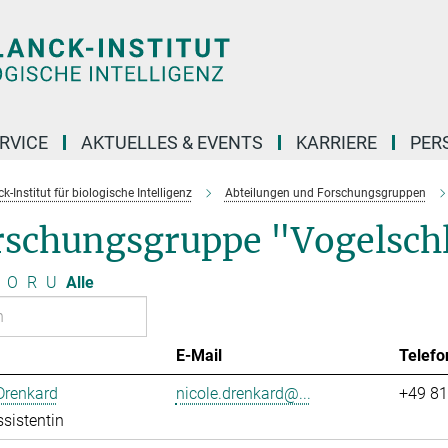
RVICE
AKTUELLES & EVENTS
KARRIERE
PER
-Institut für biologische Intelligenz
Abteilungen und Forschungsgruppen
rschungsgruppe "Vogelsch
O
R
U
Alle
E-Mail
Telefo
Drenkard
nicole.drenkard@...
+49 81
sistentin