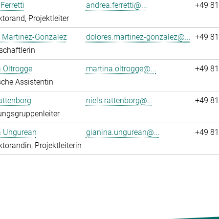
Ferretti
andrea.ferretti@...
+49 81
torand, Projektleiter
 Martinez-Gonzalez
dolores.martinez-gonzalez@...
+49 81
chaftlerin
 Oltrogge
martina.oltrogge@...
+49 81
che Assistentin
attenborg
niels.rattenborg@...
+49 81
ngsgruppenleiter
a Ungurean
gianina.ungurean@...
+49 81
torandin, Projektleiterin