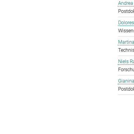
Andrea 
Postdok
Dolores
Wissens
Martina
Technis
Niels R
Forschu
Gianin
Postdok