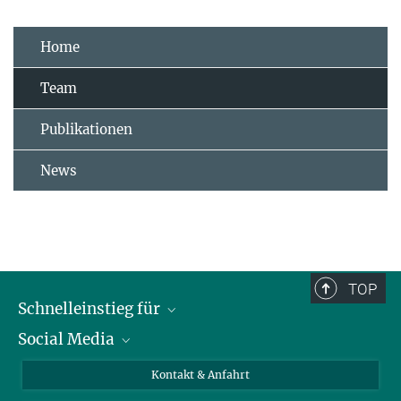
Home
Team
Publikationen
News
TOP
Schnelleinstieg für
Social Media
Journalist*innen
Studierende
Bluesky
Kontakt & Anfahrt
Wissenschaftler*innen
Instagram