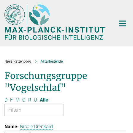
Hauptinhalt
Niels Rattenborg
Mitarbeitende
Forschungsgruppe
"Vogelschlaf"
D
F
M
O
R
U
Alle
Nicole Drenkard