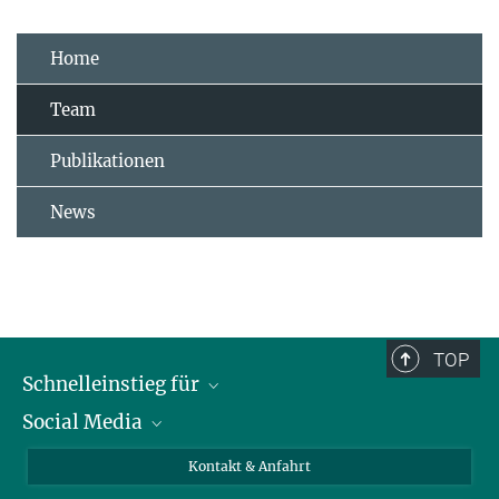
Home
Team
Publikationen
News
TOP
Schnelleinstieg für
Social Media
Journalist*innen
Studierende
Bluesky
Kontakt & Anfahrt
Wissenschaftler*innen
Instagram