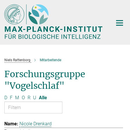
Hauptinhalt
Niels Rattenborg
Mitarbeitende
Forschungsgruppe
"Vogelschlaf"
D
F
M
O
R
U
Alle
Nicole Drenkard