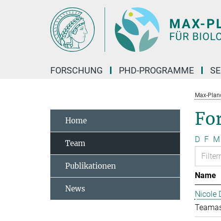
Hauptinhalt
FORSCHUNG
PHD-PROGRAMME
SE
Max-Planck
Fo
Home
D
F
M
Team
Publikationen
Name
News
Nicole 
Teamas