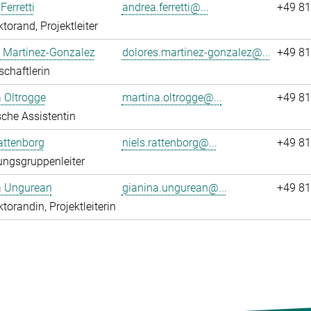
Ferretti
andrea.ferretti@...
+49 81
torand, Projektleiter
 Martinez-Gonzalez
dolores.martinez-gonzalez@...
+49 81
chaftlerin
 Oltrogge
martina.oltrogge@...
+49 81
che Assistentin
attenborg
niels.rattenborg@...
+49 81
ngsgruppenleiter
a Ungurean
gianina.ungurean@...
+49 81
torandin, Projektleiterin