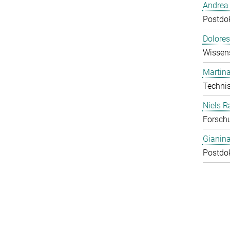
Andrea 
Postdok
Dolores
Wissens
Martina
Technis
Niels R
Forschu
Gianin
Postdok