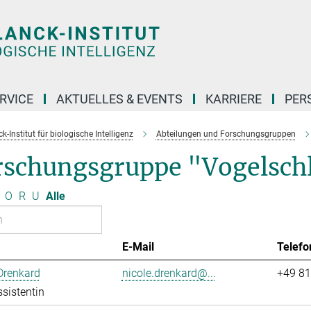
RVICE
AKTUELLES & EVENTS
KARRIERE
PER
-Institut für biologische Intelligenz
Abteilungen und Forschungsgruppen
rschungsgruppe "Vogelsch
O
R
U
Alle
E-Mail
Telefo
Drenkard
nicole.drenkard@...
+49 81
sistentin