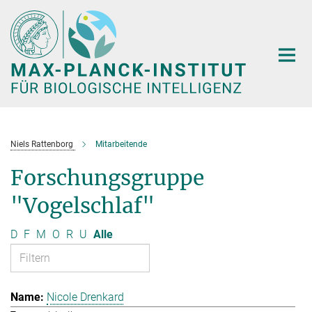
Hauptinhalt
Niels Rattenborg
Mitarbeitende
Forschungsgruppe
"Vogelschlaf"
D
F
M
O
R
U
Alle
Nicole Drenkard