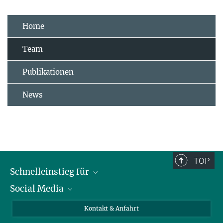
Home
Team
Publikationen
News
TOP
Schnelleinstieg für
Social Media
Journalist*innen
Studierende
Bluesky
Kontakt & Anfahrt
Wissenschaftler*innen
Instagram