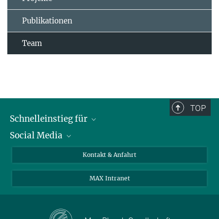
Publikationen
Team
TOP
Schnelleinstieg für
Social Media
Journalist*innen
Studierende
Bluesky
Kontakt & Anfahrt
Wissenschaftler*innen
Instagram
MAX Intranet
Bewerbende
LinkedIn
Besuchende
Threads
Schüler*innen und Lehrkräfte
Facebook