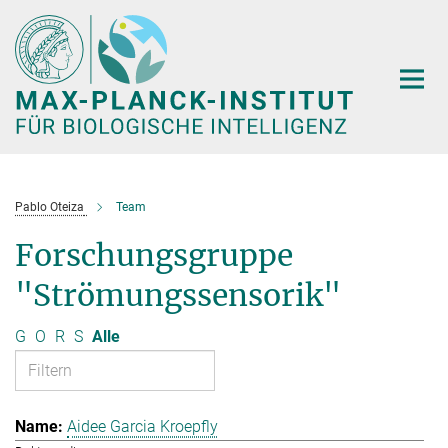
Hauptinhalt
Pablo Oteiza
Team
Forschungsgruppe
"Strömungssensorik"
G
O
R
S
Alle
Aidee Garcia Kroepfly