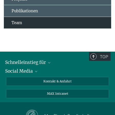
Publikationen
Team
TOP
Schnelleinstieg für
Social Media
Journalist*innen
Studierende
Bluesky
Kontakt & Anfahrt
Wissenschaftler*innen
Instagram
MAX Intranet
Bewerbende
LinkedIn
Besuchende
Threads
Schüler*innen und Lehrkräfte
Facebook