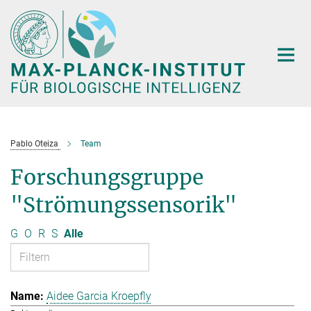
Hauptinhalt
Pablo Oteiza
Team
Forschungsgruppe
"Strömungssensorik"
G
O
R
S
Alle
Aidee Garcia Kroepfly