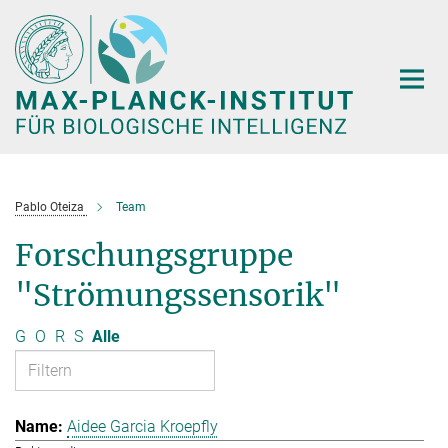
Hauptinhalt
Pablo Oteiza
Team
Forschungsgruppe
"Strömungssensorik"
G
O
R
S
Alle
Aidee Garcia Kroepfly