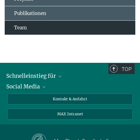
Publikationen
Team
TOP
Schnelleinstieg für
Social Media
Journalist*innen
Studierende
Bluesky
Kontakt & Anfahrt
Wissenschaftler*innen
Instagram
MAX Intranet
Bewerbende
LinkedIn
Besuchende
Threads
Schüler*innen und Lehrkräfte
Facebook