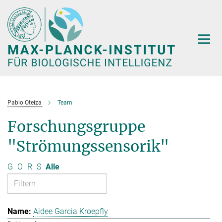
Hauptinhalt
Pablo Oteiza
Team
Forschungsgruppe
"Strömungssensorik"
G
O
R
S
Alle
Aidee Garcia Kroepfly