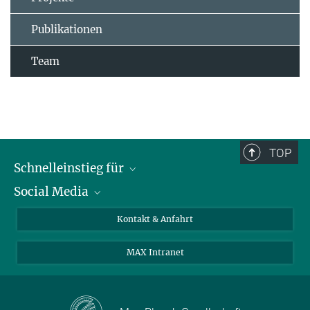
Publikationen
Team
TOP
Schnelleinstieg für
Social Media
Journalist*innen
Studierende
Bluesky
Kontakt & Anfahrt
Wissenschaftler*innen
Instagram
MAX Intranet
Bewerbende
LinkedIn
Besuchende
Threads
Schüler*innen und Lehrkräfte
Facebook