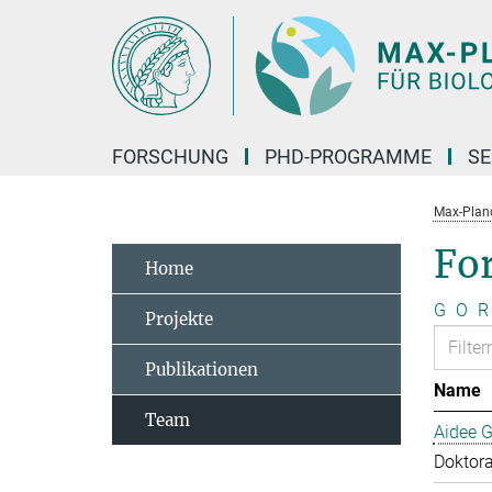
Hauptinhalt
FORSCHUNG
PHD-PROGRAMME
SE
Max-Planck
Fo
Home
G
O
R
Projekte
Publikationen
Name
Team
Aidee G
Doktor