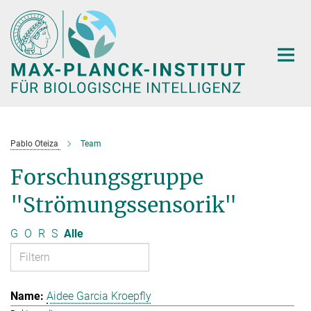
Hauptinhalt
Pablo Oteiza
Team
Forschungsgruppe
"Strömungssensorik"
G
O
R
S
Alle
Aidee Garcia Kroepfly