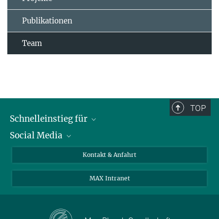
Publikationen
Team
TOP
Schnelleinstieg für
Social Media
Journalist*innen
Studierende
Bluesky
Kontakt & Anfahrt
Wissenschaftler*innen
Instagram
MAX Intranet
Bewerbende
LinkedIn
Besuchende
Threads
Schüler*innen und Lehrkräfte
Facebook