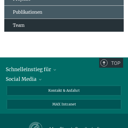
Publikationen
Team
TOP
Schnelleinstieg für
Social Media
Journalist*innen
Studierende
Bluesky
Kontakt & Anfahrt
Wissenschaftler*innen
Instagram
MAX Intranet
Bewerbende
LinkedIn
Besuchende
Threads
Schüler*innen und Lehrkräfte
Facebook