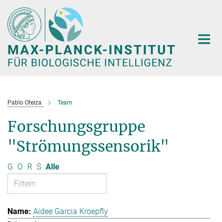
Hauptinhalt
Pablo Oteiza
Team
Forschungsgruppe
"Strömungssensorik"
G
O
R
S
Alle
Aidee Garcia Kroepfly