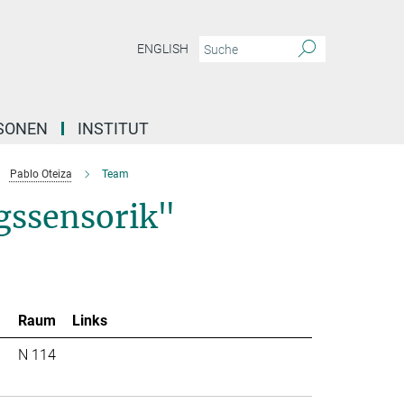
ENGLISH
SONEN
INSTITUT
Pablo Oteiza
Team
gssensorik"
Raum
Links
N 114