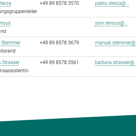
teiza
+49 89 8578 3570
pablo.oteiza@...
ngsgruppenleiter
enous
yoni.renous@...
and
 Stemmer
+49 89 8578 3679
manuel.stemmer@.
ktorand
 Strasser
+49 89 8578 3561
barbara.strasser@..
onsassistentin