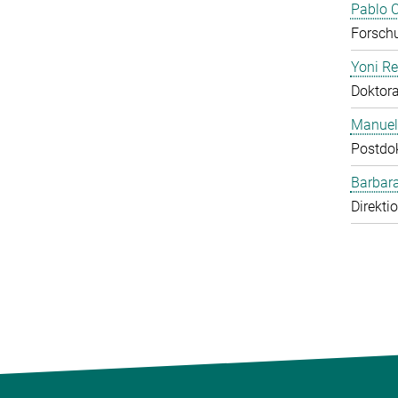
Pablo O
Forschu
Yoni R
Doktor
Manuel
Postdo
Barbara
Direkti