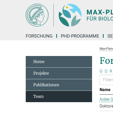
Hauptinhalt
FORSCHUNG
PHD-PROGRAMME
SE
Max-Planck
Fo
Home
G
O
R
Projekte
Publikationen
Name
Team
Aidee G
Doktor